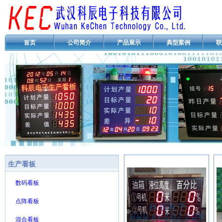
首页
公司简介
产品展示
典型案例
联
生产看板
数码看板
点阵看板
混合看板