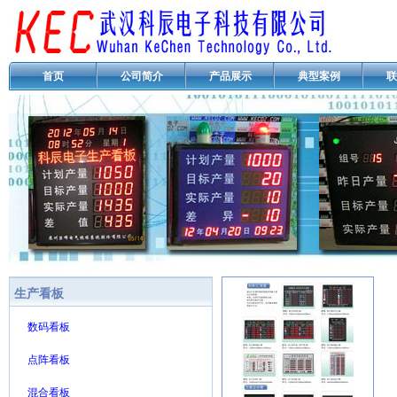
首页
公司简介
产品展示
典型案例
联
生产看板
数码看板
点阵看板
混合看板