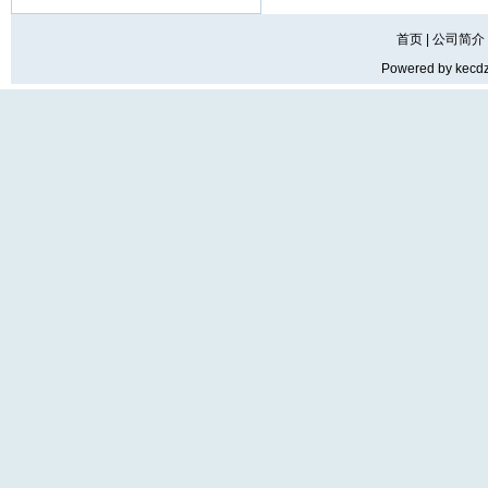
首页
|
公司简介
Powered by
kecd