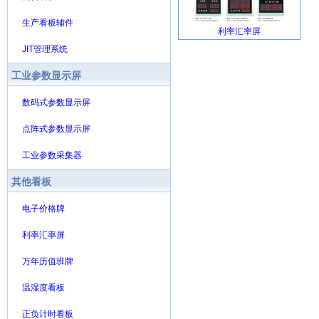
生产看板辅件
利率汇率屏
JIT管理系统
工业参数显示屏
数码式参数显示屏
点阵式参数显示屏
工业参数采集器
其他看板
电子价格牌
利率汇率屏
万年历值班牌
温湿度看板
正负计时看板