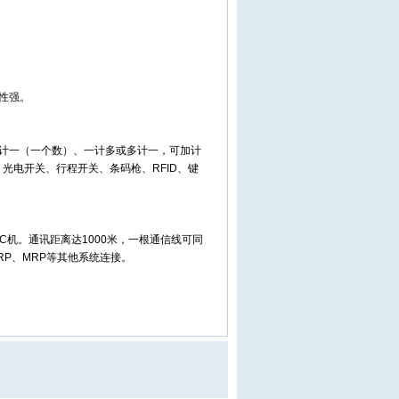
性强。
计一（一个数）、一计多或多计一，可加计
光电开关、行程开关、条码枪、RFID、键
C机。通讯距离达1000米，一根通信线可同
RP、MRP等其他系统连接。