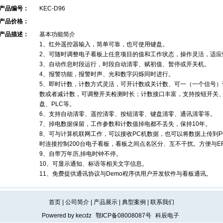
产品编号：
KEC-D96
产品价格：
产品描述：
基本功能简介
1、红外遥控器输入，简单可靠，也可使用键盘。
2、可随时调整电子看板上任意项目的值和工作状态，操作灵活，适应
3、自动作息时段运行，时段自动清零、赋初值、暂停或开关机。
4、报警功能，报警时声、光和数字闪烁同时进行。
5、即时计数，计数方式灵活，可开计数或关计数、可一（一个信号）
数或者减计数，可调整开关检测时长；计数接口丰富，支持按钮开关、
盘、PLC等。
6、支持自动清零、遥控清零、按钮清零、键盘清零、通讯清零等。
7、掉电数据保留，工作参数和计数值掉电都不丢失，保持10年。
8、可与计算机联网工作，可以接收PC机数据，也可以将数据上传到P
时连接控制200台电子看板，看板之间点名区分、互不干扰。方便与E
9、自带万年历,掉电时钟不停。
10、可显示通知、标语等相关文字信息。
11、免费提供通讯协议与Demo程序供用户开发软件与看板通讯。
首页
|
公司简介
|
产品展示
|
典型案例
|
联系我们
Powered by
kecdz
鄂ICP备08008087号
科辰电子